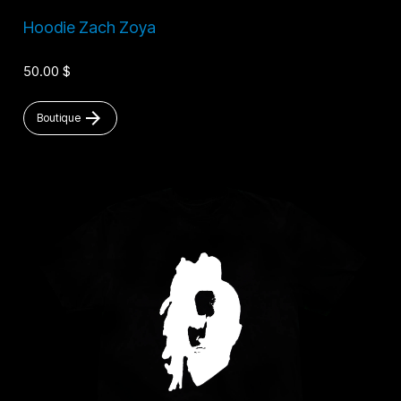
Hoodie Zach Zoya
50.00 $
arrow_forward
Boutique