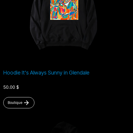
Hoodie It's Always Sunny in Glendale
50.00 $
arrow_forward
Boutique