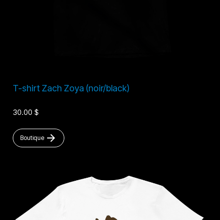
T-shirt Zach Zoya (noir/black)
30.00 $
arrow_forward
Boutique