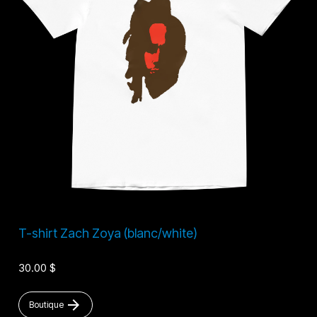
T-shirt Zach Zoya (blanc/white)
30.00 $
arrow_forward
Boutique