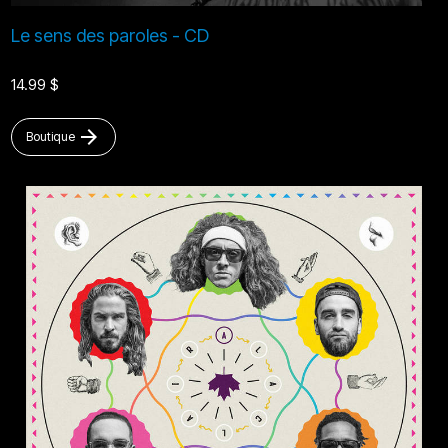
Le sens des paroles - CD
14.99 $
arrow_forward
Boutique