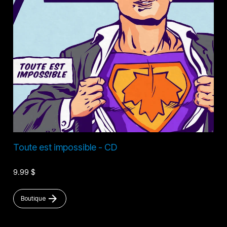
Toute est impossible - CD
9.99 $
arrow_forward
Boutique